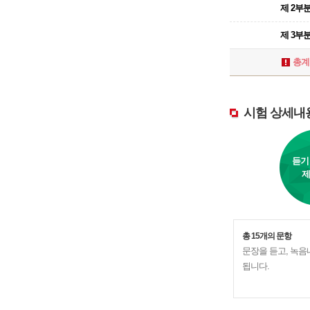
제 2부
제 3부
총계
시험 상세내
듣기
제
총 15개의 문항
문장을 듣고, 녹
됩니다.