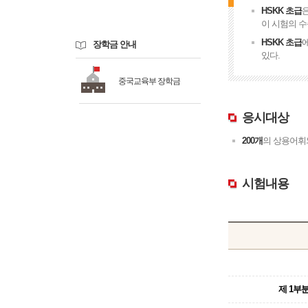
HSKK 초급
이 시험의 
HSKK 초급
장학금 안내
있다.
중국교육부 장학금
응시대상
200개
의 상용어휘
시험내용
제 1부