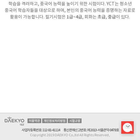
학습을 격려하고, 중국어 능력을 높이기 위한 시험이다. YCT는 청소년
중국어 학습자들을 대상으로 하며, 본인의 중국어 능력을 증명하는 자료로
활용이 가능합니다. 필기시험은
1급~4급
, 회화는
초급, 중급
이 있다.
마케팅 정보 수신을 위해
문자 수신 또는 이메일 수신 중 1개를 선택해주세요.
마케팅 정보 수신 동의를
확인 해주세요.
일정이 경과하여 확인이 불가합니다.
접수가 취소되어 수험표 확인이
수험표 출력 안내 문자 수신 후
수험표 출력이 불가능합니다.
출력 가능합니다.
불가합니다.
수험표 출력은 접수일 ~ 시험일 까지만 가능합니다.
확인
확인
확인
확인
확인
고객님의 소중한 개인정보 보호를 위해
비밀번호를 변경
해주세요.
고객님의 비밀번호가 3개월간 변경되지 않았습니다.
사업자등록번호 : 112-81-41114
통신판매신고번호 : 제 2013-서울관악-0478호
Copyright 2019 DAEKYO Co,ltd All Rights Reserved,